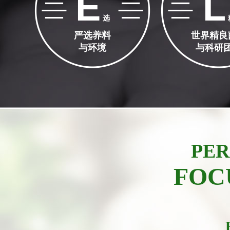
E
L
选
严选养料
世界精良
与环境
与科研
PER
FOC