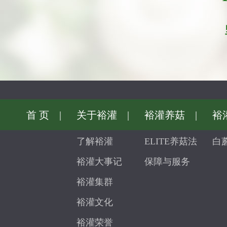
首 页
|
关于裕灌
|
裕灌养菇
|
裕
了解裕灌
ELITE养菇法
白
裕灌大事记
保障与服务
裕灌集群
裕灌文化
裕灌荣誉