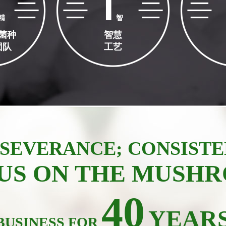
I
精
智
菌种
智慧
团队
工艺
SEVERANCE; CONSIST
US ON THE MUSH
40
YEAR
BUSINESS FOR