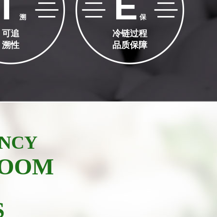
T
E
溯
保
可追
冷链过程
溯性
品质保障
ENCY
ROOM
S