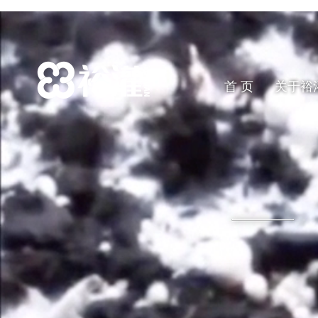
首 页
关于裕