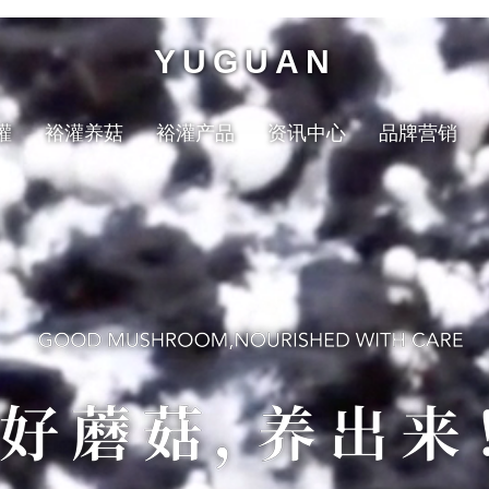
YUGUAN
灌
裕灌养菇
裕灌产品
资讯中心
品牌营销