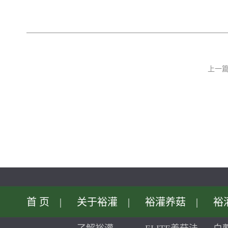
上一
首页
|
关于裕灌
|
裕灌养菇
|
裕