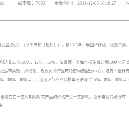
源：
点击数：7653
更新时间：2011-12-0510:18:27
流发展规划》（以下简称《规划》），到
2015
年，我国将建成一批效率高
别达到
20
％
-30
％、
12
％、
15
％，仅果蔬一类每年损失就达到
1000
亿元
批运转高效、规模化、现代化的跨区域冷链物流配送中心，培育一批具
％、
30
％、
36
％以上，流通环节产品腐损率分别降至
15
％、
8
％、
10
％以
，也将在在一定时期内对农产品的价格产生一定影响。由于自建冷藏仓库
者。