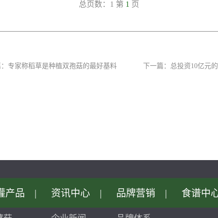
总页数：1第
1
页
篇：
专家称稻草是种植双孢菇的最好基料
下一篇：
总投资10亿元
灌产品
|
资讯中心
|
品牌营销
|
食谱中