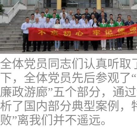
全体党员同志们认真听取
下，全体党员先后参观了
廉政游廊”五个部分，通
析了国内部分典型案例，
败”离我们并不遥远。