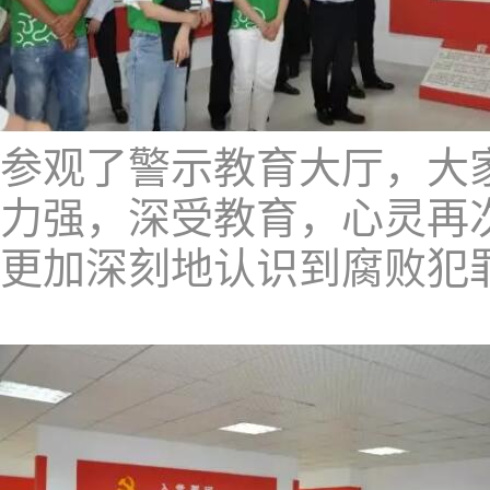
参观了警示教育大厅，大
力强，深受教育，心灵再
更加深刻地认识到腐败犯