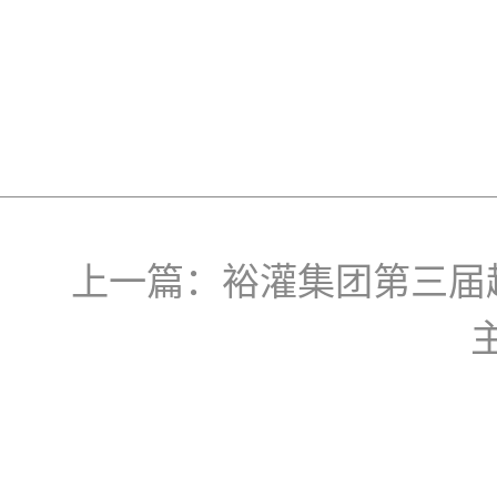
上一篇：
裕灌集团第三届