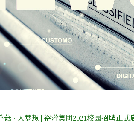
蘑菇·大梦想|裕灌集团2021校园招聘正式