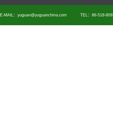
E-MAIL：yuguan@yuguanchina.com
TEL：86-518-809