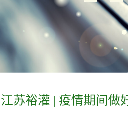
江苏裕灌|疫情期间做