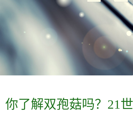
你了解双孢菇吗？21