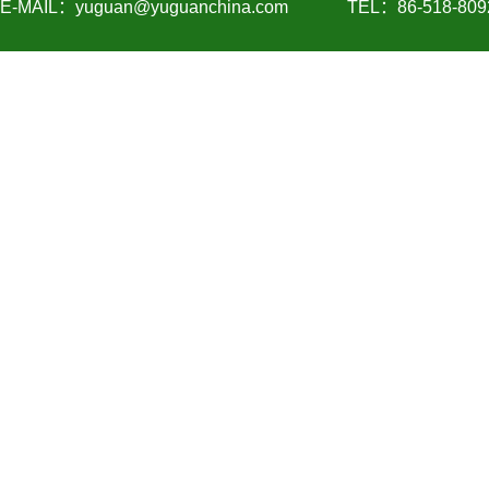
E-MAIL：yuguan@yuguanchina.com
TEL：86-518-809