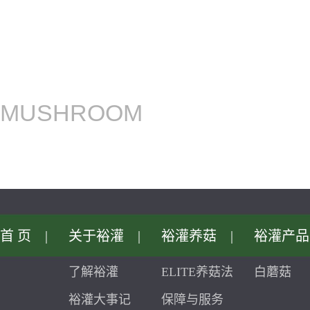
MUSHROOM
首页
|
关于裕灌
|
裕灌养菇
|
裕灌产品
了解裕灌
ELITE养菇法
白蘑菇
裕灌大事记
保障与服务