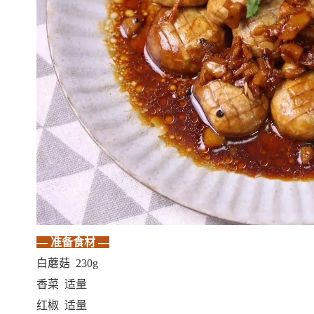
—准备食材—
白蘑菇230g
香菜适量
红椒适量