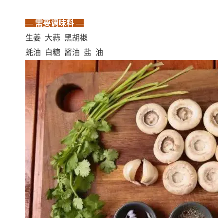
—需要调味料—
生姜大蒜黑胡椒
蚝油白糖酱油盐油