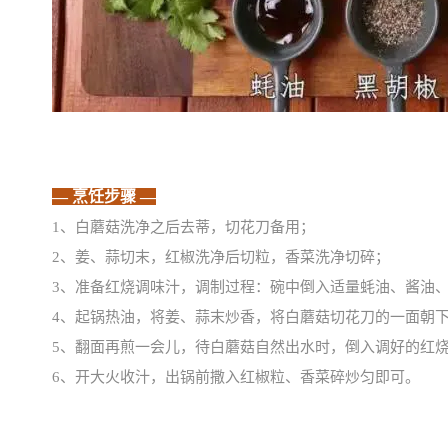
—烹饪步骤—
1、白蘑菇洗净之后去蒂，切花刀备用；
2、姜、蒜切末，红椒洗净后切粒，香菜洗净切碎；
3、准备红烧调味汁，调制过程：碗中倒入适量蚝油、酱油
4、起锅热油，将姜、蒜末炒香，将白蘑菇切花刀的一面朝下
5、翻面再煎一会儿，待白蘑菇自然出水时，倒入调好的红
6、开大火收汁，出锅前撒入红椒粒、香菜碎炒匀即可。