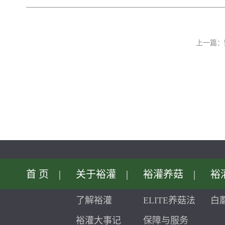
上一篇：
首页
|
关于裕灌
|
裕灌养菇
|
裕
了解裕灌
ELITE养菇法
白
裕灌大事记
保障与服务