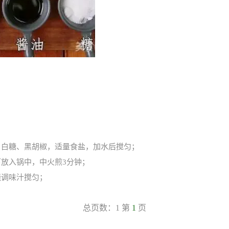
、白糖、黑胡椒，适量食盐，加水后搅匀；
放入锅中，中火煎3分钟；
烧调味汁搅匀；
总页数：1第
1
页