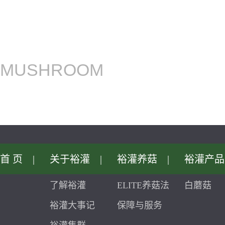
MUSHROOM
首页
|
关于裕灌
|
裕灌养菇
|
裕灌产品
了解裕灌
ELITE养菇法
白蘑菇
裕灌大事记
保障与服务