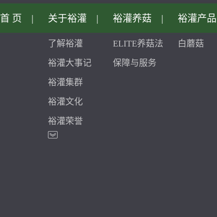
首页
|
关于裕灌
|
裕灌养菇
|
裕灌产品
了解裕灌
ELITE养菇法
白蘑菇
裕灌大事记
保障与服务
裕灌集群
裕灌文化
裕灌荣誉